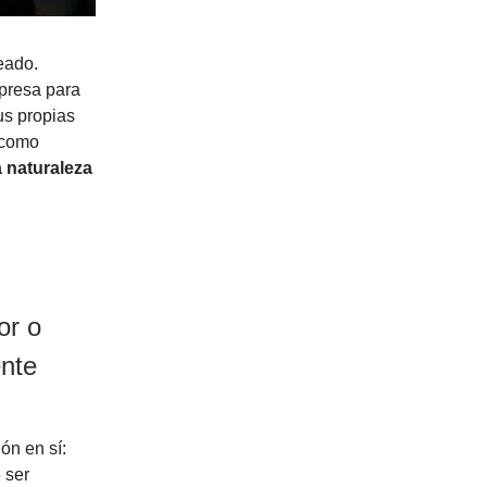
eado.
presa para
us propias
 como
 naturaleza
or o
ente
ón en sí:
 ser