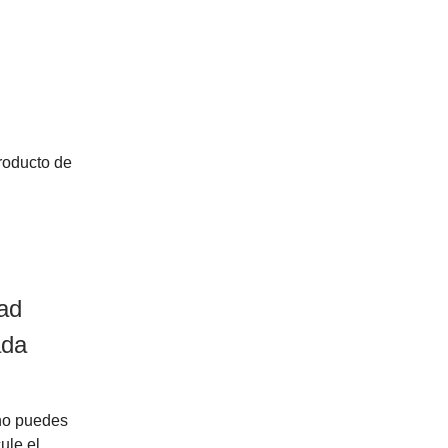
producto de
ad
ada
no puedes
ule el