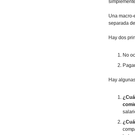
simplemente 
Una macro-e
separada de
Hay dos pri
No oc
Pagar
Hay algunas
¿Cuán
comid
salari
¿Cuán
compa