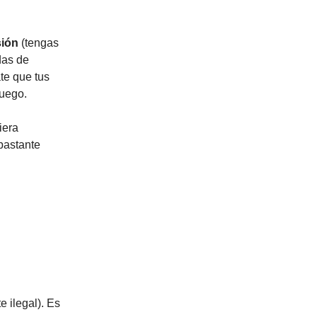
sión
(tengas
das de
te que tus
juego.
iera
bastante
e ilegal). Es